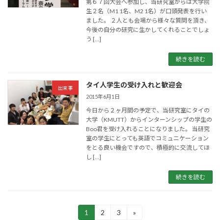
第６７回大会へ参加し、当研究室からは大学院
生２名（M1 1名、M2 1名）が口頭発表を行い
ました。 ２人とも会場から様々な質問を頂き、
今後の自分の研究に生かしてくれることでしょ
う […]
続きを読む
タイ人学生の受け入れと歓迎会
出来事
2015年6月1日
今日から２ヶ月間の予定で、当研究室にタイの
大学（KMUTT）からインターンシップの学生の
Boo君を受け入れることになりました。 当研究
室の学生にとっても英語でコミュニケーション
をとる良い機会ですので、積極的に交流してほ
し […]
続きを読む
投
1
2
3
»
固
固
固