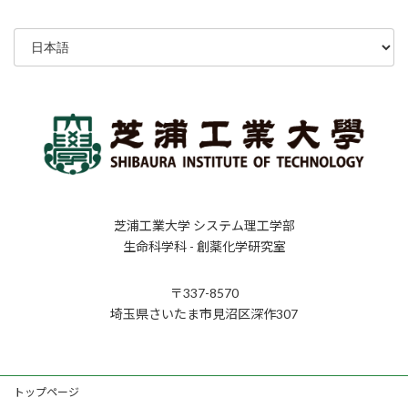
定
定
定
稿
ペ
ペ
ペ
言
ー
ー
ー
の
語
ジ
ジ
ジ
ペ
を
選
ー
択
ジ
送
り
芝浦工業大学 システム理工学部
生命科学科 - 創薬化学研究室
〒337-8570
埼玉県さいたま市見沼区深作307
トップページ