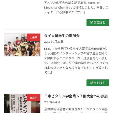
アメリカ化学会の論文誌であるJournal of
Medicinal Chemistryに投稿しました。本日、エ
ディターから無事アクセプ […]
続きを読む
タイ人留学生の送別会
出来事
2015年7月29日
KMUTTから来ているタイ人留学生のBoo君が、
２ヶ月間のインターンシップの留学生活を終え
て帰国することになり、本日送別会を行いまし
た。 送別会では、研究室の学生からひとりずつ
日本の思い出となる様々なプレゼントが渡され
て […]
続きを読む
日本ビタミン学会第６７回大会への参加
出来事
2015年6月5日
奈良県新公会堂で開催された日本ビタミン学会